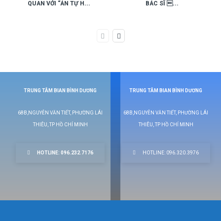
QUAN VỚI “ÁN TỰ H...
BÁC SĨ ...
TRUNG TÂM BIAN BÌNH DƯƠNG
TRUNG TÂM BIAN BÌNH DƯƠNG
68B,NGUYỄN VĂN TIẾT, PHƯỜNG LÁI
68B,NGUYỄN VĂN TIẾT, PHƯỜNG LÁI
THIÊU, TP HỒ CHÍ MINH
THIÊU, TP HỒ CHÍ MINH
HOTLINE: 096.232.7176
HOTLINE: 096.320.3976