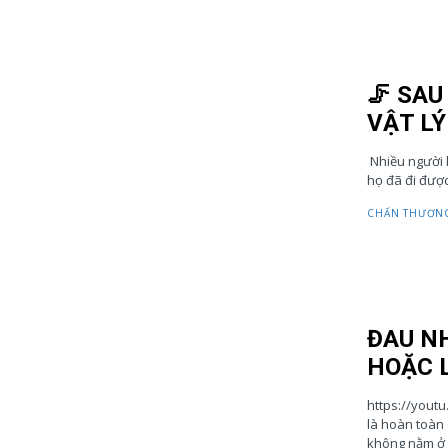
🦵 SA
VẬT LÝ 
Nhiều người l
CHẤN THƯƠNG
ĐAU N
HOẶC L
https://youtu
là hoàn toàn 
không nằm ở b