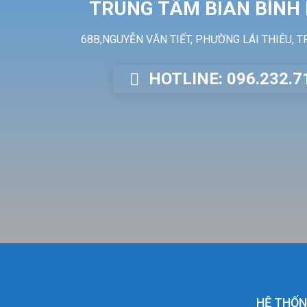
TRUNG TÂM BIAN BÌNH
68B,NGUYỄN VĂN TIẾT, PHƯỜNG LÁI THIÊU, T
HOTLINE: 096.232.7
HỆ THỐN