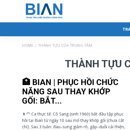
TR
HOME
THÀNH TỰU CỦA TRUNG TÂM
THÀNH TỰU 
🏥 BIAN | PHỤC HỒI CHỨC
NĂNG SAU THAY KHỚP
GỐI: BẮT...
👩‍🦳 Ca thực tế: Cô Sang (sinh 1960) bắt đầu tập phục
hồi tại Bian từ ngày 10 sau mổ thay khớp gối (chưa cắt
chỉ). Sau 3 tuần: đau–sưng giảm rõ, gập–duỗi cải thiện,