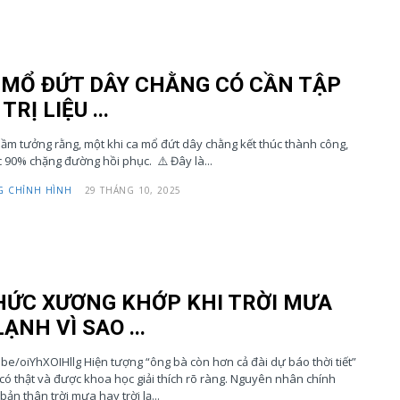
U MỔ ĐỨT DÂY CHẰNG CÓ CẦN TẬP
TRỊ LIỆU ...
ầm tưởng rằng, một khi ca mổ đứt dây chằng kết thúc thành công,
họ đã đi được 90% chặng đường hồi phục. ⚠️ Đây là...
 CHỈNH HÌNH
29 THÁNG 10, 2025
HỨC XƯƠNG KHỚP KHI TRỜI MƯA
ẠNH VÌ SAO ...
.be/oiYhXOIHllg Hiện tượng “ông bà còn hơn cả đài dự báo thời tiết”
có thật và được khoa học giải thích rõ ràng. Nguyên nhân chính
ản thân trời mưa hay trời lạ...