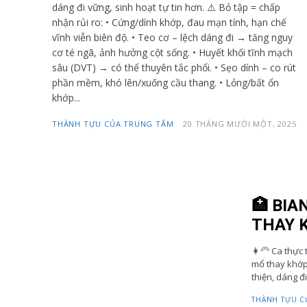
dáng đi vững, sinh hoạt tự tin hơn. ⚠️ Bỏ tập = chấp
nhận rủi ro: • Cứng/dính khớp, đau mạn tính, hạn chế
vĩnh viễn biên độ. • Teo cơ – lệch dáng đi → tăng nguy
cơ té ngã, ảnh hưởng cột sống. • Huyết khối tĩnh mạch
sâu (DVT) → có thể thuyên tắc phổi. • Sẹo dính – co rút
phần mềm, khó lên/xuống cầu thang. • Lỏng/bất ổn
khớp...
THÀNH TỰU CỦA TRUNG TÂM
20 THÁNG MƯỜI MỘT, 2025
🏥 BIA
THAY K
👩‍🦳 Ca thực
mổ thay khớp 
thiện, dáng đi
THÀNH TỰU C