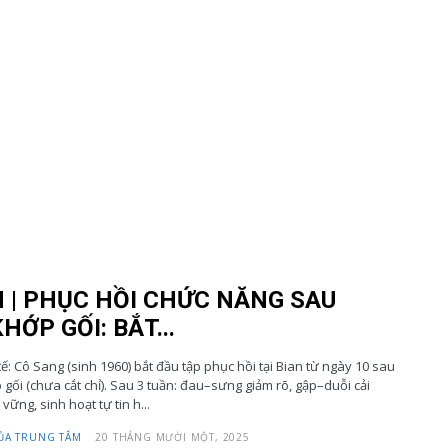
N | PHỤC HỒI CHỨC NĂNG SAU
HỚP GỐI: BẮT...
 tế: Cô Sang (sinh 1960) bắt đầu tập phục hồi tại Bian từ ngày 10 sau
gối (chưa cắt chỉ). Sau 3 tuần: đau–sưng giảm rõ, gập–duỗi cải
 vững, sinh hoạt tự tin h...
ỦA TRUNG TÂM
20 THÁNG MƯỜI MỘT, 2025