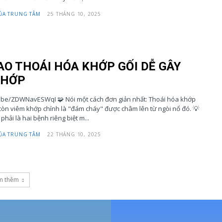
ỦA TRUNG TÂM
25 THÁNG 10, 2025
SAO THOÁI HÓA KHỚP GỐI DỄ GÂY
KHỚP
 Nói một cách đơn giản nhất: Thoái hóa khớp
 còn viêm khớp chính là "đám cháy" được châm lên từ ngòi nổ đó. 💡
hải là hai bệnh riêng biệt m...
ỦA TRUNG TÂM
22 THÁNG 10, 2025
m thêm