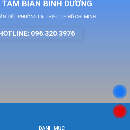
 TÂM BIAN BÌNH DƯƠNG
ĂN TIẾT, PHƯỜNG LÁI THIÊU, TP HỒ CHÍ MINH
HOTLINE: 096.320.3976
DANH MỤC