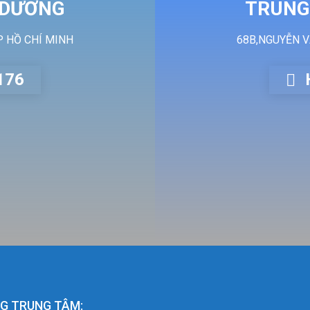
 DƯƠNG
TRUNG
P HỒ CHÍ MINH
68B,NGUYỄN V
176
G TRUNG TÂM: