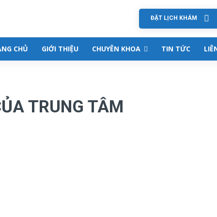
ĐẶT LỊCH KHÁM
ANG CHỦ
GIỚI THIỆU
CHUYÊN KHOA
TIN TỨC
LIÊ
CỦA TRUNG TÂM