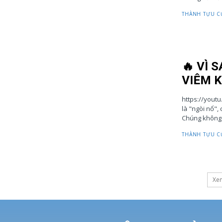
THÀNH TỰU C
🔥 VÌ 
VIÊM 
https://youtu.be/ZDWNavESWqI 
là "ngòi nổ",
Chúng không p
THÀNH TỰU C
Xe