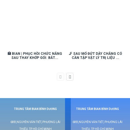
🏥 BIAN | PHỤC HỒI CHỨC NĂNG
🦵 SAU MỔ ĐỨT DÂY CHẰNG CÓ
SAU THAY KHỚP GỐI: BẮT...
CẦN TẬP VẬT LÝ TRỊ LIỆU ...
TRUNG TÂM BIAN BÌNH DƯƠNG
TRUNG TÂM BIAN BÌNH DƯƠNG
68B,NGUYỄN VĂN TIẾT, PHƯỜNG LÁI
68B,NGUYỄN VĂN TIẾT, PHƯỜNG LÁI
THIÊU, TP HỒ CHÍ MINH
THIÊU, TP HỒ CHÍ MINH