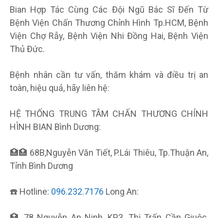
Bian Hợp Tác Cùng Các Đội Ngũ Bác Sĩ Đến Từ
Bệnh Viện Chấn Thương Chỉnh Hình Tp.HCM, Bệnh
Viện Chợ Rẫy, Bệnh Viện Nhi Đồng Hai, Bệnh Viện
Thủ Đức.
Bệnh nhân cần tư vấn, thăm khám và điều trị an
toàn, hiệu quả, hãy liên hệ:
HỆ THỐNG TRUNG TÂM CHẤN THƯƠNG CHỈNH
HÌNH BIAN Bình Dương:
🏥
🏥
68B,Nguyễn Văn Tiết, P.Lái Thiêu, Tp.Thuận An,
Tỉnh Bình Dương
☎️ Hotline:
096.232.7176
Long An:
🏥
78 Nguyễn An Ninh, KP3, Thị Trấn Cần Giuộc,